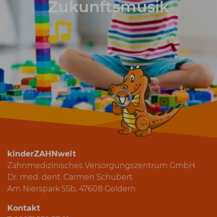
Zukunftsmusik
kinderZAHNwelt
Zahnmedizinisches Versorgungszentrum GmbH
Dr. med. dent. Carmen Schubert
Am Nierspark 55b, 47608 Geldern
Kontakt