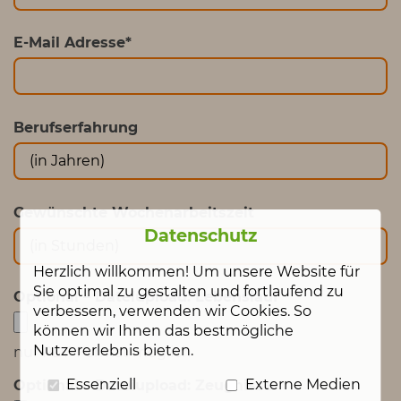
E-Mail Adresse
*
Berufserfahrung
Gewünschte Wochenarbeitszeit
Datenschutz
Herzlich willkommen! Um unsere Website für
Sie optimal zu gestalten und fortlaufend zu
Optional – Dateiupload: Lebenslauf
verbessern, verwenden wir Cookies. So
können wir Ihnen das bestmögliche
Nutzererlebnis bieten.
nur PDF Format möglich
Essenziell
Externe Medien
Optional – Dateiupload: Zeugnisse